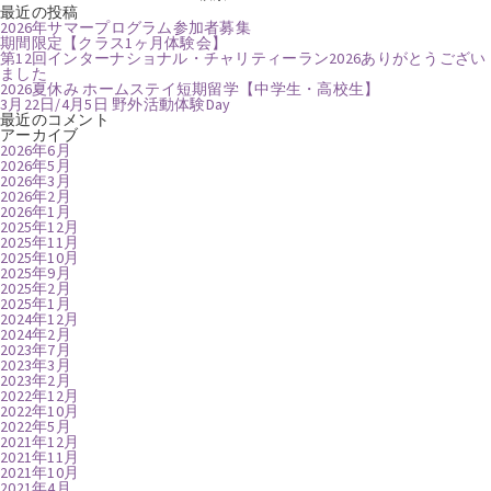
索:
最近の投稿
2026年サマープログラム参加者募集
期間限定【クラス1ヶ月体験会】
第12回インターナショナル・チャリティーラン2026ありがとうござい
ました
2026夏休み ホームステイ短期留学【中学生・高校生】
3月22日/4月5日 野外活動体験Day
最近のコメント
アーカイブ
2026年6月
2026年5月
2026年3月
2026年2月
2026年1月
2025年12月
2025年11月
2025年10月
2025年9月
2025年2月
2025年1月
2024年12月
2024年2月
2023年7月
2023年3月
2023年2月
2022年12月
2022年10月
2022年5月
2021年12月
2021年11月
2021年10月
2021年4月