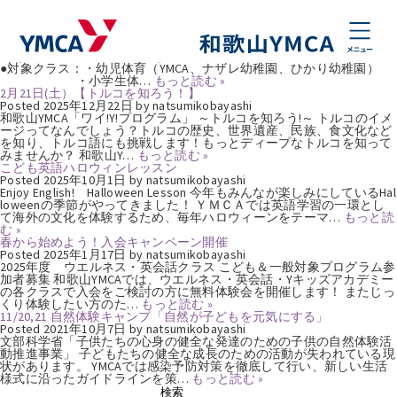
タグ:
英会話
期間限定【クラス1ヶ月体験会】
Posted
2026年5月15日
by
natsumikobayashi
【期間限定キャンペーン】 1ヶ月クラス体験会 ●対象：クラスへの入
会をご検討の方、習いごとを始めたい方、クラスにご興味のある方。
●対象クラス：・幼児体育（YMCA、ナザレ幼稚園、ひかり幼稚園）
・小学生体…
もっと読む »
2月21日(土）【トルコを知ろう！】
Posted
2025年12月22日
by
natsumikobayashi
和歌山YMCA「ワイ!Y!プログラム」 ～トルコを知ろう!～ トルコのイメ
ージってなんでしょう？トルコの歴史、世界遺産、民族、食文化など
を知り、トルコ語にも挑戦します！もっとディープなトルコを知って
みませんか？ 和歌山Y…
もっと読む »
こども英語ハロウィンレッスン
Posted
2025年10月1日
by
natsumikobayashi
Enjoy English! Halloween Lesson 今年もみんなが楽しみにしているHal
loweenの季節がやってきました！ ＹＭＣＡでは英語学習の一環とし
て海外の文化を体験するため、毎年ハロウィーンをテーマ…
もっと読
む »
春から始めよう！入会キャンペーン開催
Posted
2025年1月17日
by
natsumikobayashi
2025年度 ウエルネス・英会話クラス こども＆一般対象プログラム参
加者募集 和歌山YMCAでは、ウエルネス・英会話・Yキッズアカデミー
の各クラスで入会をご検討の方に無料体験会を開催します！ またじっ
くり体験したい方のた…
もっと読む »
11/20,21 自然体験キャンプ「自然が子どもを元気にする」
Posted
2021年10月7日
by
natsumikobayashi
文部科学省「子供たちの心身の健全な発達のための子供の自然体験活
動推進事業」 子どもたちの健全な成長のための活動が失われている現
状があります。 YMCAでは感染予防対策を徹底して行い、新しい生活
様式に沿ったガイドラインを策…
もっと読む »
検
検索