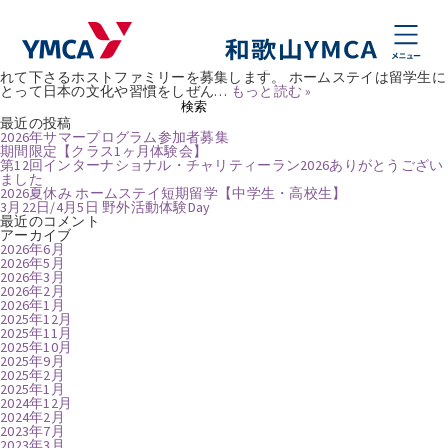
月:
2025年2月
ホストファミリー募集
Posted
2025年2月18日
by
natsumikobayashi
和歌山YMCAランゲージセンターでは、日本の生活や文化を肌で感じ
たいと思っているアメリカからの高校生を、家族の一員として受け入
れて下さるホストファミリーを募集します。 ホームステイは留学生に
とって日本の文化や習慣をしぜん…
もっと読む »
検
検索
索:
最近の投稿
2026年サマープログラム参加者募集
期間限定【クラス1ヶ月体験会】
第12回インターナショナル・チャリティーラン2026ありがとうござい
ました
2026夏休み ホームステイ短期留学【中学生・高校生】
3月22日/4月5日 野外活動体験Day
最近のコメント
アーカイブ
2026年6月
2026年5月
2026年3月
2026年2月
2026年1月
2025年12月
2025年11月
2025年10月
2025年9月
2025年2月
2025年1月
2024年12月
2024年2月
2023年7月
2023年3月