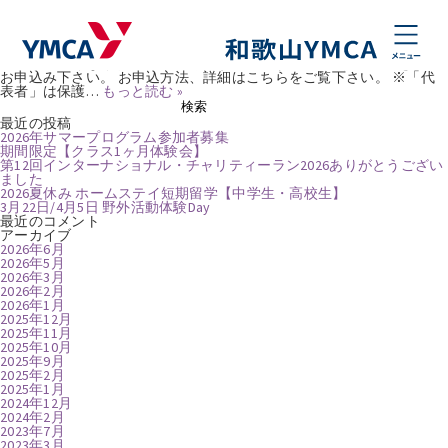
月:
2026年6月
2026年サマープログラム参加者募集
Posted
2026年6月9日
by
Webmaster
2026 夏期特別プログラム キャンプ・集中教室 参加者募集！ お申込み
方法が新しくなりました! ↓ こちら(web予約)から「新規登録」をして
お申込み下さい。 お申込方法、詳細はこちらをご覧下さい。 ※「代
表者」は保護…
もっと読む »
検
検索
索:
最近の投稿
2026年サマープログラム参加者募集
期間限定【クラス1ヶ月体験会】
第12回インターナショナル・チャリティーラン2026ありがとうござい
ました
2026夏休み ホームステイ短期留学【中学生・高校生】
3月22日/4月5日 野外活動体験Day
最近のコメント
アーカイブ
2026年6月
2026年5月
2026年3月
2026年2月
2026年1月
2025年12月
2025年11月
2025年10月
2025年9月
2025年2月
2025年1月
2024年12月
2024年2月
2023年7月
2023年3月