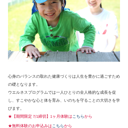
心身のバランスの取れた健康づくりは人生を豊かに過ごすため
の礎となります。
ウエルネスプログラムでは一人ひとりの全人格的な成長を促
し、すこやかな心と体を育み、いのちを守ることの大切さを学
びます。
★【期間限定 7/1締切】1ヶ月体験は
こちら
から
★無料体験のお申込みは
こちら
から