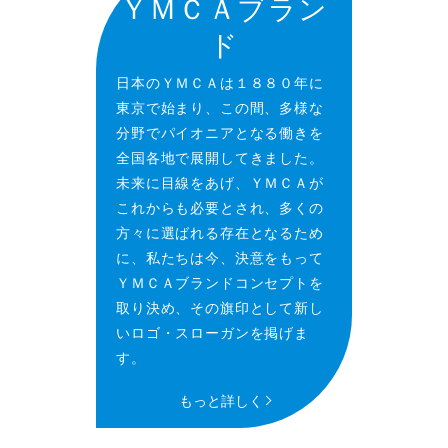
ＹＭＣＡブラン
ド
日本のＹＭＣＡは１８８０年に
東京で始まり、この間、多様な
分野でパイオニアとなる働きを
全国各地で展開してきました。
未来に目線をあげ、ＹＭＣＡが
これからも必要とされ、多くの
方々に選ばれる存在となるため
に、私たちは今、決意をもって
ＹＭＣＡブランドコンセプトを
取り決め、その旗印として新し
いロゴ・スローガンを掲げま
す。
もっと詳しく