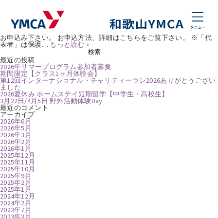
タグ:
跳び箱
2026年サマープログラム参加者募集
Posted
2026年6月9日
by
Webmaster
2026 夏期特別プログラム キャンプ・集中教室 参加者募集！ お申込み
方法が新しくなりました! ↓ こちら(web予約)から「新規登録」をして
お申込み下さい。 お申込方法、詳細はこちらをご覧下さい。 ※「代
表者」は保護…
もっと読む »
検
検索
索:
最近の投稿
2026年サマープログラム参加者募集
期間限定【クラス1ヶ月体験会】
第12回インターナショナル・チャリティーラン2026ありがとうござい
ました
2026夏休み ホームステイ短期留学【中学生・高校生】
3月22日/4月5日 野外活動体験Day
最近のコメント
アーカイブ
2026年6月
2026年5月
2026年3月
2026年2月
2026年1月
2025年12月
2025年11月
2025年10月
2025年9月
2025年2月
2025年1月
2024年12月
2024年2月
2023年7月
2023年3月