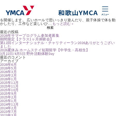
タグ:
親子教室
親子で楽しく遊ぼう！ 親子教室
Posted
2025年11月5日
by
natsumikobayashi
プリYキッズ お友達・親子で遊んだり、体を動かしたり、楽しくふれ
合いましょう！ 和歌山YMCAではお子様と保護者様のための親子教室
を開催します。 広いホールで思いっきり遊んだり、親子体操で体を動
かしたり、工作など楽しいひ…
もっと読む »
検
検索
索:
最近の投稿
2026年サマープログラム参加者募集
期間限定【クラス1ヶ月体験会】
第12回インターナショナル・チャリティーラン2026ありがとうござい
ました
2026夏休み ホームステイ短期留学【中学生・高校生】
3月22日/4月5日 野外活動体験Day
最近のコメント
アーカイブ
2026年6月
2026年5月
2026年3月
2026年2月
2026年1月
2025年12月
2025年11月
2025年10月
2025年9月
2025年2月
2025年1月
2024年12月
2024年2月
2023年7月
2023年3月