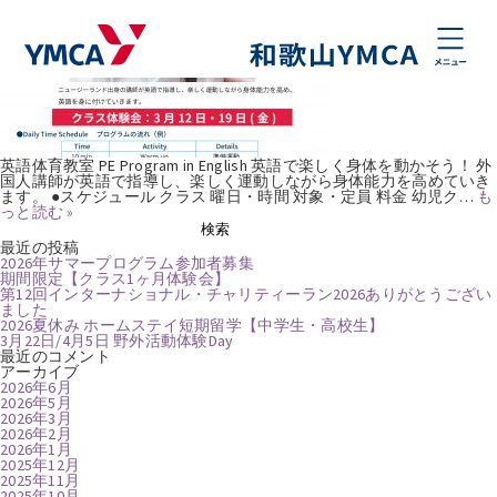
タグ:
英語で体育
幼児【英語体育教室】参加者募集
Posted
2021年4月1日
by
natsumikobayashi
英語体育教室 PE Program in English 英語で楽しく身体を動かそう！ 外
国人講師が英語で指導し、楽しく運動しながら身体能力を高めていき
ます。 ●スケジュール クラス 曜日・時間 対象・定員 料金 幼児ク…
も
っと読む »
検
検索
索:
最近の投稿
2026年サマープログラム参加者募集
期間限定【クラス1ヶ月体験会】
第12回インターナショナル・チャリティーラン2026ありがとうござい
ました
2026夏休み ホームステイ短期留学【中学生・高校生】
3月22日/4月5日 野外活動体験Day
最近のコメント
アーカイブ
2026年6月
2026年5月
2026年3月
2026年2月
2026年1月
2025年12月
2025年11月
2025年10月