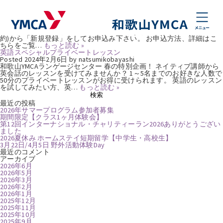
タグ:
春休み
冬＆春スキー参加者募集！
Posted
2025年11月4日
by
Webmaster
2025ウインター・2026スプリングプログラム スキー・ゆきあそびキャ
ンプ 参加者募集！ お申込み方法が新しくなりました! ↓ こちら(web予
約)から「新規登録」をしてお申込み下さい。 お申込方法、詳細はこ
ちらをご覧…
もっと読む »
英語スペシャルプライベートレッスン
Posted
2024年2月6日
by
natsumikobayashi
和歌山YMCAランゲージセンター 春の特別企画！ ネイティブ講師から
英会話のレッスンを受けてみませんか？ 1～5名までのお好きな人数で
50分のプライベートレッスンがお得に受けられます。 英語のレッスン
を試してみたい方、英…
もっと読む »
検
検索
索:
最近の投稿
2026年サマープログラム参加者募集
期間限定【クラス1ヶ月体験会】
第12回インターナショナル・チャリティーラン2026ありがとうござい
ました
2026夏休み ホームステイ短期留学【中学生・高校生】
3月22日/4月5日 野外活動体験Day
最近のコメント
アーカイブ
2026年6月
2026年5月
2026年3月
2026年2月
2026年1月
2025年12月
2025年11月
2025年10月
2025年9月