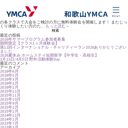
タグ:
幼児教室
春から始めよう！入会キャンペーン開催
Posted
2025年1月17日
by
natsumikobayashi
2025年度 ウエルネス・英会話クラス こども＆一般対象プログラム参
加者募集 和歌山YMCAでは、ウエルネス・英会話・Yキッズアカデミー
の各クラスで入会をご検討の方に無料体験会を開催します！ またじっ
くり体験したい方のた…
もっと読む »
検
検索
索:
最近の投稿
2026年サマープログラム参加者募集
期間限定【クラス1ヶ月体験会】
第12回インターナショナル・チャリティーラン2026ありがとうござい
ました
2026夏休み ホームステイ短期留学【中学生・高校生】
3月22日/4月5日 野外活動体験Day
最近のコメント
アーカイブ
2026年6月
2026年5月
2026年3月
2026年2月
2026年1月
2025年12月
2025年11月
2025年10月
2025年9月
2025年2月
2025年1月
2024年12月
2024年2月
2023年7月
2023年3月