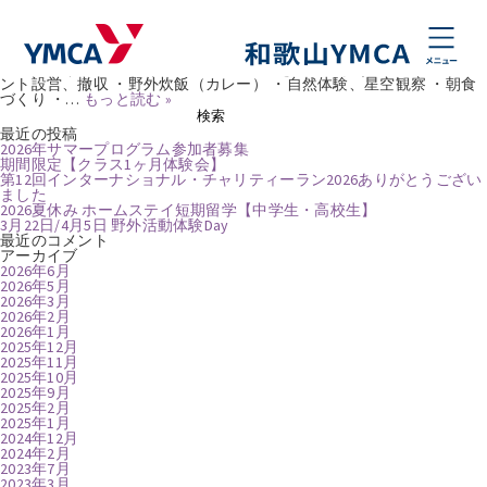
タグ:
和歌山市
11/22、23はじめてのテントキャンプ
Posted
2025年9月26日
by
natsumikobayashi
テントでシュラフで寝てみよう はじめてのテントキャンプ 2025年11
月22日(土）～23日(日） キャンプの基本を体験しよう！ 【内容】 ・テ
ント設営、撤収 ・野外炊飯（カレー） ・自然体験、星空観察 ・朝食
づくり ・…
もっと読む »
検
検索
索:
最近の投稿
2026年サマープログラム参加者募集
期間限定【クラス1ヶ月体験会】
第12回インターナショナル・チャリティーラン2026ありがとうござい
ました
2026夏休み ホームステイ短期留学【中学生・高校生】
3月22日/4月5日 野外活動体験Day
最近のコメント
アーカイブ
2026年6月
2026年5月
2026年3月
2026年2月
2026年1月
2025年12月
2025年11月
2025年10月
2025年9月
2025年2月
2025年1月
2024年12月
2024年2月
2023年7月
2023年3月