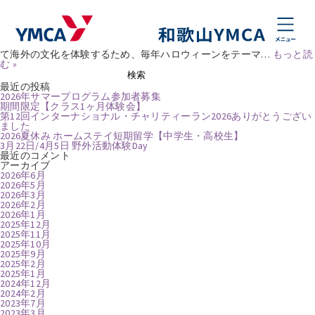
タグ:
パーティ
こども英語ハロウィンレッスン
Posted
2025年10月1日
by
natsumikobayashi
Enjoy English! Halloween Lesson 今年もみんなが楽しみにしているHal
loweenの季節がやってきました！ ＹＭＣＡでは英語学習の一環とし
て海外の文化を体験するため、毎年ハロウィーンをテーマ…
もっと読
む »
検
検索
索:
最近の投稿
2026年サマープログラム参加者募集
期間限定【クラス1ヶ月体験会】
第12回インターナショナル・チャリティーラン2026ありがとうござい
ました
2026夏休み ホームステイ短期留学【中学生・高校生】
3月22日/4月5日 野外活動体験Day
最近のコメント
アーカイブ
2026年6月
2026年5月
2026年3月
2026年2月
2026年1月
2025年12月
2025年11月
2025年10月
2025年9月
2025年2月
2025年1月
2024年12月
2024年2月
2023年7月
2023年3月