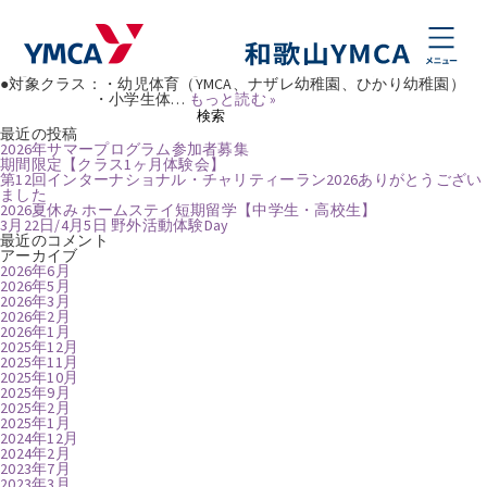
タグ:
バスケットボール
期間限定【クラス1ヶ月体験会】
Posted
2026年5月15日
by
natsumikobayashi
【期間限定キャンペーン】 1ヶ月クラス体験会 ●対象：クラスへの入
会をご検討の方、習いごとを始めたい方、クラスにご興味のある方。
●対象クラス：・幼児体育（YMCA、ナザレ幼稚園、ひかり幼稚園）
・小学生体…
もっと読む »
検
検索
索:
最近の投稿
2026年サマープログラム参加者募集
期間限定【クラス1ヶ月体験会】
第12回インターナショナル・チャリティーラン2026ありがとうござい
ました
2026夏休み ホームステイ短期留学【中学生・高校生】
3月22日/4月5日 野外活動体験Day
最近のコメント
アーカイブ
2026年6月
2026年5月
2026年3月
2026年2月
2026年1月
2025年12月
2025年11月
2025年10月
2025年9月
2025年2月
2025年1月
2024年12月
2024年2月
2023年7月
2023年3月