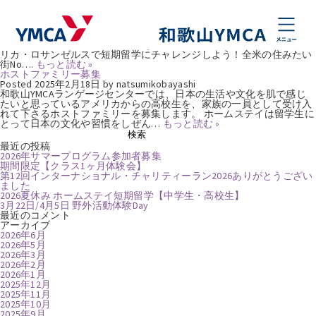
タグ:
アメリカ
2026夏休み ホームステイ短期留学【中学生・高校生】
Posted
2026年3月10日
by
natsumikobayashi
2026年7月20日(月・祝）～8月6日(木） ＜18日間＞ 2026 夏休み ロサン
ゼルス・サンディエゴで リアルなアメリカ体験 今年の夏休みはアメ
リカ・ロサンゼルスで短期留学にチャレンジしよう！全米の住みたい
街No….
もっと読む »
ホストファミリー募集
Posted
2025年2月18日
by
natsumikobayashi
和歌山YMCAランゲージセンターでは、日本の生活や文化を肌で感じ
たいと思っているアメリカからの高校生を、家族の一員として受け入
れて下さるホストファミリーを募集します。 ホームステイは留学生に
とって日本の文化や習慣をしぜん…
もっと読む »
検
検索
索:
最近の投稿
2026年サマープログラム参加者募集
期間限定【クラス1ヶ月体験会】
第12回インターナショナル・チャリティーラン2026ありがとうござい
ました
2026夏休み ホームステイ短期留学【中学生・高校生】
3月22日/4月5日 野外活動体験Day
最近のコメント
アーカイブ
2026年6月
2026年5月
2026年3月
2026年2月
2026年1月
2025年12月
2025年11月
2025年10月
2025年9月