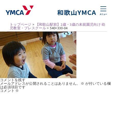
トップページ
>
【和歌山駅前】2歳・3歳の未就園児向け 幼
児教室・プレスクール
>
540×330-04
コメントを残す
メールアドレスが公開されることはありません。
※
が付いている欄
は必須項目です
コメント
※