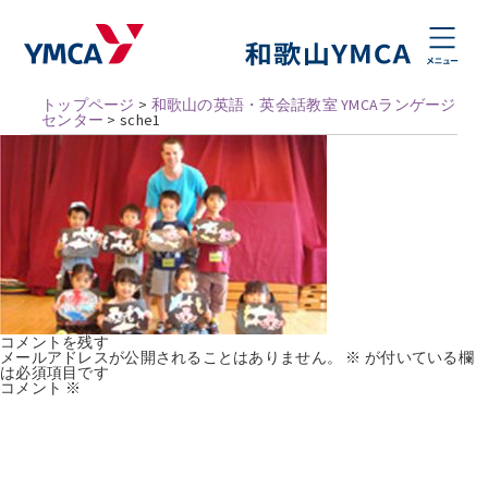
トップページ
>
和歌山の英語・英会話教室 YMCAランゲージ
センター
>
sche1
コメントを残す
メールアドレスが公開されることはありません。
※
が付いている欄
は必須項目です
コメント
※