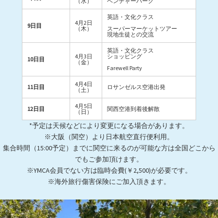
（水）
ベンチャーパーク
英語・文化クラス
4月2日
9日目
（木）
スーパーマーケットツアー
現地生徒との交流
英語・文化クラス
4月3日
ショッピング
10日目
（金）
Farewell Party
4月4日
11日目
ロサンゼルス空港出発
（土）
4月5日
12日目
関西空港到着後解散
（日）
*予定は天候などにより変更になる場合があります。
※大阪（関空）より日本航空直行便利用。
集合時間（15:00予定）までに関空に来るのが可能な方は全国どこから
でもご参加頂けます。
※YMCA会員でない方は臨時会費(￥2,500)が必要です。
※海外旅行傷害保険にご加入頂きます。