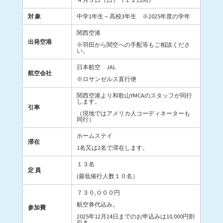
対 象
中学1年生～高校3年生 ※2025年度の学年
関西空港
出発空港
※羽田から関空への手配等もご相談くださ
い。
日本航空 JAL
航空会社
※ロサンゼルス直行便
関西空港より和歌山YMCAのスタッフが同行
します。
引率
（現地ではアメリカ人コーディネーターも
同行）
ホームステイ
滞在
1名又は2名で滞在します。
１３名
定 員
(最低催行人数１０名）
７３０,０００円
航空券代込み。
参加費
2025年12月24日までのお申込みは10,000円割
引き