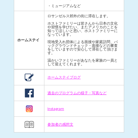
・ミュージアムなど
ロサンゼルス郊外の街に滞在します。
ホストファミリーは皆さんから日本の文化
や習慣を学びたい、またアメリカのことを
知ってほしいと思い、ホストファミリーに
なっています。
ホームステイ
現地受入れ団体による面接や家庭訪問、バ
ックグラウンドチェック・面接などの審査
をしていますので安心して滞在して頂けま
す。
温かいファミリーがあなたを家族の一員と
して迎えてくれます。
ホームステイブログ
過去のプログラムの様子・写真など
Instagram
参加者の感想文