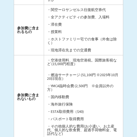
・関空ーロサンゼルス往復航空券代
・全アクティビティの参加費、入場料
・滞在費
参加費に含ま
れるもの
・授業料
・ホストファミリー宅での食事（外食は除
く）
・現地滞在先までの交通費
・空港使用料、現地空港税。国際旅客税な
ど (15,000円程度）
・燃油サーチャージ (51,100円 ※2025年10月
20日現在）
・YMCA臨時会費 (2,500円 ※会員以外の
方）
参加費に含ま
・国内移動費
れないもの
・海外旅行保険
・ESTA取得費用（$40)
・パスポート取得費用
・その他個人的な費用(お小遣い、お土産
代、個人的な飲食費、超過手荷物料金、電
話代など)