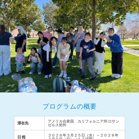
プログラムの概要
アメリカ合衆国 カリフォルニア州 ロサン
滞在先
ゼルス郊外
２０２６年３月２５日（水）～２０２６年
日 程
４月５日（日）（１２日間）