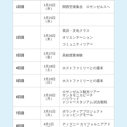
3月25日
1日目
関西空港集合 ロサンゼルスへ
（水）
3月25日
（水）
英語・文化クラス
3月26日
2日目
オリエンテーション
（木）
コミュニティツアー
3月27日
3日目
高校授業体験
（金）
3月28日
4日目
ホストファミリーとの週末
（土）
3月29日
5日目
ホストファミリーとの週末
（日）
ロサンゼルス観光ツアー
3月30日
サンタモニカビーチ
6日目
（月）
ハリウッド
ドジャースタジアム 試合観戦
3月31日
ボランティアプロジェクト
7日目
（火）
ショッピングモール
4月1日
ディズニー カリフォルニアアド
8日目