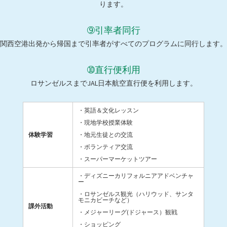
ります。
➈引率者同行
関西空港出発から帰国まで引率者がすべてのプログラムに同行します。
➉直行便利用
ロサンゼルスまでJAL日本航空直行便を利用します。
・英語＆文化レッスン
・現地学校授業体験
体験学習
・地元生徒との交流
・ボランティア交流
・スーパーマーケットツアー
・ディズニーカリフォルニアアドベンチャ
ー
・ロサンゼルス観光（ハリウッド、サンタ
モニカビーチなど）
課外活動
・メジャーリーグ(ドジャース）観戦
・ショッピング